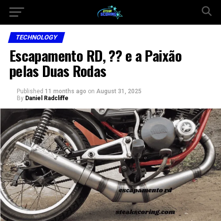
TECHNOLOGY
Escapamento RD, ?? e a Paixão
pelas Duas Rodas
Published
11 months ago
on
August 31, 2025
By
Daniel Radcliffe