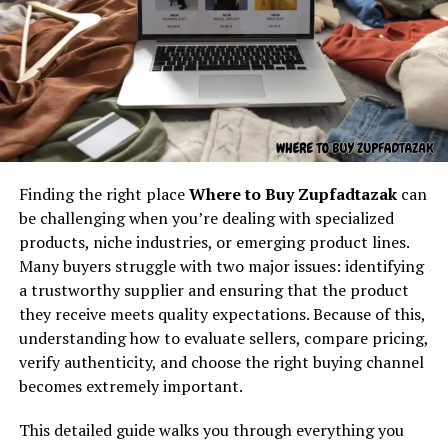
Understanding the core concept
behind “latest feedbuzzard com”
At its core,
latest feedbuzzard com
resembles the
identity of a platform focused on:
Um dos maiores legados do escapamento RD é o som.
Grave, metálico e vibrante, ele se tornou uma assinatura
Fresh news
auditiva que qualquer apaixonado por motos reconhece
Finding the right place
Where to Buy Zupfadtazak
can
Trending updates
a distância.
be challenging when you’re dealing with specialized
Real-time feed activity
products, niche industries, or emerging product lines.
Mais do que um detalhe, o ronco da RD foi parte de um
Many buyers struggle with two major issues: identifying
Social buzz
movimento cultural. Nas ruas, esse som anunciava
a trustworthy supplier and ensuring that the product
velocidade e presença. Em encontros de motociclistas,
Online movement
they receive meets quality expectations. Because of this,
era motivo de nostalgia e respeito. O escapamento RD,
Viral culture
understanding how to evaluate sellers, compare pricing,
?? e toda sua mística sonora ajudaram a criar uma
verify authenticity, and choose the right buying channel
verdadeira identidade coletiva entre os fãs da Yamaha.
The name itself implies motion — something always
becomes extremely important.
updating, refreshing, and capturing attention. It feels
Personalizações e Modificações
like the kind of digital brand that exists to deliver
This detailed guide walks you through everything you
continuous content flow.