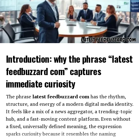
“expansão”, é o que dá ao escapamento RD essa
característica tão única.
A Função Mecânica do
Escapamento RD
Introduction: why the phrase “latest
feedbuzzard com” captures
immediate curiosity
The phrase
latest feedbuzzard com
has the rhythm,
structure, and energy of a modern digital media identity.
It feels like a mix of a news aggregator, a trending-topic
hub, and a fast-moving content platform. Even without
Do ponto de vista técnico, o escapamento RD foi
a fixed, universally defined meaning, the expression
desenvolvido para lidar com as peculiaridades do motor
sparks curiosity because it resembles the naming
dois tempos. Diferente do motor quatro tempos, ele