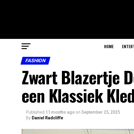
HOME
ENTER
FASHION
Zwart Blazertje D
een Klassiek Kle
Published
11 months ago
on
September 25, 2025
By
Daniel Radcliffe