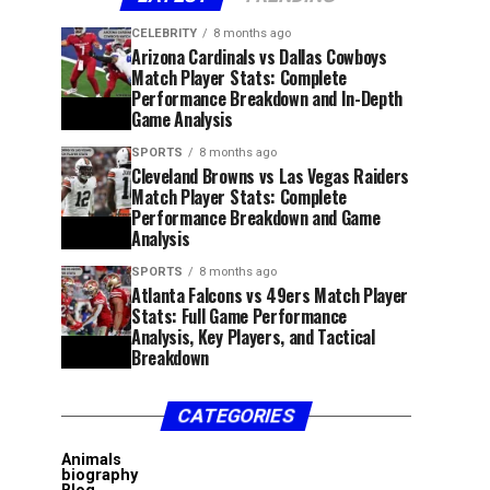
CELEBRITY
8 months ago
Arizona Cardinals vs Dallas Cowboys
Match Player Stats: Complete
Performance Breakdown and In-Depth
Game Analysis
SPORTS
8 months ago
Cleveland Browns vs Las Vegas Raiders
Match Player Stats: Complete
Performance Breakdown and Game
Analysis
SPORTS
8 months ago
Atlanta Falcons vs 49ers Match Player
Stats: Full Game Performance
Analysis, Key Players, and Tactical
Breakdown
CATEGORIES
Animals
biography