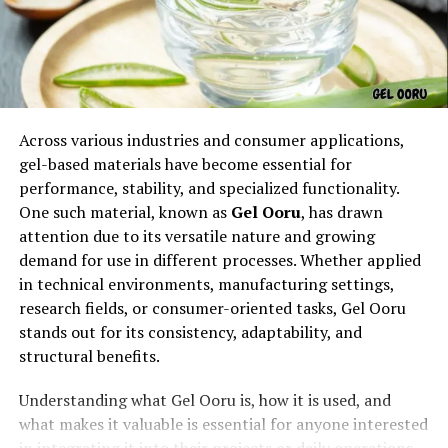
questo tipo di rivestimento è legata alla crescente
ricerca di soluzioni decorative che uniscono artigianalità
e resistenza, senza sacrificare la bellezza.
Caratteristiche principali dei
gessolini per pareti
Across various industries and consumer applications,
gel-based materials have become essential for
I gessolini per pareti si riconoscono per la loro
performance, stability, and specialized functionality.
struttura granulosa che permette di ottenere superfici
One such material, known as
Gel Ooru
, has drawn
opache, vellutate o leggermente ruvide al tatto. Questa
attention due to its versatile nature and growing
peculiarità consente di modulare la luce in modo
demand for use in different processes. Whether applied
suggestivo, creando ambienti caldi e accoglienti. Sono
in technical environments, manufacturing settings,
rivestimenti traspiranti, resistenti all’umidità moderata
research fields, or consumer-oriented tasks, Gel Ooru
e capaci di migliorare l’isolamento termico e acustico
stands out for its consistency, adaptability, and
degli ambienti. Inoltre, la loro composizione naturale li
structural benefits.
rende ecologici e sicuri, poiché privi di sostanze nocive.
Understanding what Gel Ooru is, how it is used, and
what makes it valuable is essential for anyone interested
Vantaggi estetici dei gessolini
in integrating it into their projects or daily operations.